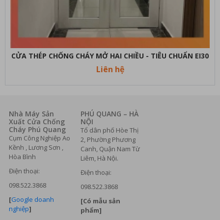
CỬA THÉP CHỐNG CHÁY MỞ HAI CHIỀU - TIÊU CHUẨN EI30
Liên hệ
Nhà Máy Sản
PHÚ QUANG – HÀ
Xuất Cửa Chống
NỘI
Cháy Phú Quang
Tổ dân phố Hòe Thị
Cụm Công Nghiệp Ao
2, Phường Phương
Kềnh , Lương Sơn ,
Canh, Quận Nam Từ
Hòa Bình
Liêm, Hà Nội.
Điện thoại:
Điện thoại:
098.522.3868
098.522.3868
[
Google doanh
[Có mẫu sản
nghiệp
]
phẩm]