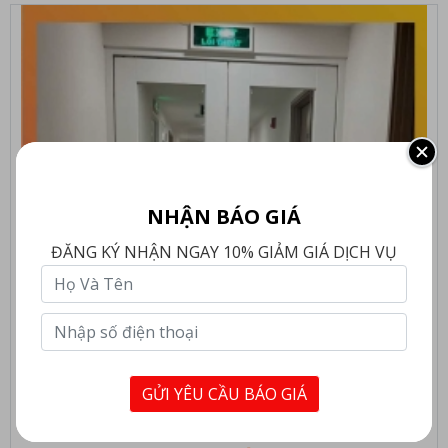
NHẬN BÁO GIÁ
ĐĂNG KÝ NHẬN NGAY 10% GIẢM GIÁ DỊCH VỤ
GỬI YÊU CẦU BÁO GIÁ
CỬA THÉP CHỐNG CHÁY MỞ HAI CHIỀU - TIÊU CHUẨN EI90