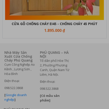
CỬA GỖ CHỐNG CHÁY EI45 - CHỐNG CHÁY 45 PHÚT
1.895.000 ₫
Nhà Máy Sản
PHÚ QUANG – HÀ
Xuất Cửa Chống
NỘI
Cháy Phú Quang
Tổ dân phố Hòe Thị
Cụm Công Nghiệp Ao
2, Phường Phương
Kềnh , Lương Sơn ,
Canh, Quận Nam Từ
Hòa Bình
Liêm, Hà Nội.
Điện thoại:
Điện thoại:
098.522.3868
098.522.3868
[
Google doanh
[Có mẫu sản
nghiệp
]
phẩm]