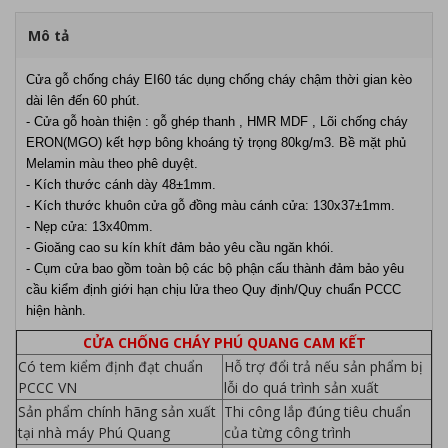
Mô tả
Cửa gỗ chống cháy EI60 tác dụng chống cháy chậm thời gian kèo
dài lên đến 60 phút.
- Cửa gỗ hoàn thiện : gỗ ghép thanh , HMR MDF , Lõi chống cháy
ERON(MGO) kết hợp bông khoáng tỷ trọng 80kg/m3. Bề mặt phủ
Melamin màu theo phê duyệt.
- Kích thước cánh dày 48±1mm.
- Kích thước khuôn cửa gỗ đồng màu cánh cửa: 130x37±1mm.
- Nẹp cửa: 13x40mm.
- Gioăng cao su kín khít đảm bảo yêu cầu ngăn khói.
- Cụm cửa bao gồm toàn bộ các bộ phận cấu thành đảm bảo yêu
cầu kiểm định giới hạn chịu lửa theo Quy định/Quy chuẩn PCCC
hiện hành.
CỬA CHỐNG CHÁY PHÚ QUANG CAM KẾT
Có tem kiểm định đạt chuẩn
Hỗ trợ đổi trả nếu sản phẩm bị
PCCC VN
lỗi do quá trình sản xuất
Sản phẩm chính hãng sản xuất
Thi công lắp đúng tiêu chuẩn
tại nhà máy Phú Quang
của từng công trình