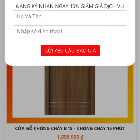
ĐĂNG KÝ NHẬN NGAY 10% GIẢM GIÁ DỊCH VỤ
GỬI YÊU CẦU BÁO GIÁ
CỬA GỖ CHỐNG CHÁY EI15 - CHỐNG CHÁY 15 PHÚT
1.895.000 ₫