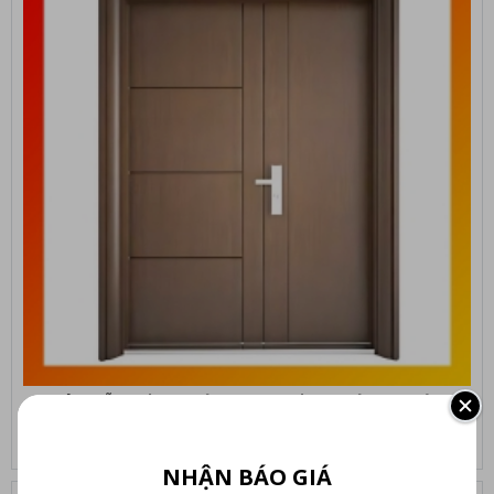
CỬA GỖ CHỐNG CHÁY EI30 - CHỐNG CHÁY 30 PHÚT
1.895.000 ₫
NHẬN BÁO GIÁ