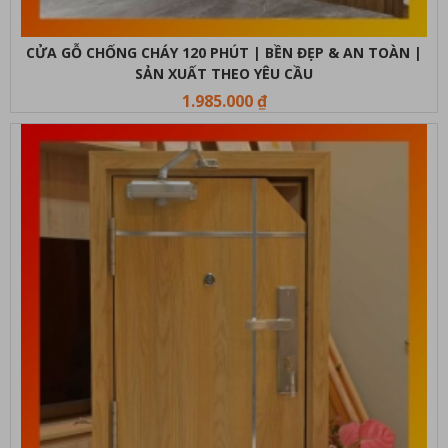
CỬA GỖ CHỐNG CHÁY 120 PHÚT | BỀN ĐẸP & AN TOÀN |
SẢN XUẤT THEO YÊU CẦU
1.985.000 ₫