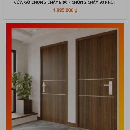
CỬA GỖ CHỐNG CHÁY EI90 - CHỐNG CHÁY 90 PHÚT
1.895.000 ₫