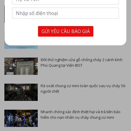
Triển lãm quốc tế về kỹ thuật và phương tiện
PCCC và CNCH (SECUTECH 2024)
GỬI YÊU CẦU BÁO GIÁ
Kết quả đốt thử nghiệm cửa gỗ chống cháy 2
cánh kính
Đốt thử nghiệm cửa gỗ chống cháy 2 cánh kính
Phú Quang tại Viện IBST
Rà soát chung cư mini toàn quốc sau vụ cháy 56
người chết
Nhanh chóng xác định thiệt hại và trả tiền bảo
hiểm cho nạn nhân vụ cháy chung cư mini