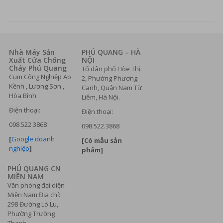
Nhà Máy Sản
PHÚ QUANG – HÀ
Xuất Cửa Chống
NỘI
Cháy Phú Quang
Tổ dân phố Hòe Thị
Cụm Công Nghiệp Ao
2, Phường Phương
Kềnh , Lương Sơn ,
Canh, Quận Nam Từ
Hòa Bình
Liêm, Hà Nội.
Điện thoại:
Điện thoại:
098.522.3868
098.522.3868
[
Google doanh
[Có mẫu sản
nghiệp
]
phẩm]
PHÚ QUANG CN
MIỀN NAM
Văn phòng đại diện
Miền Nam Địa chỉ:
298 Đường Lò Lu,
Phường Trường