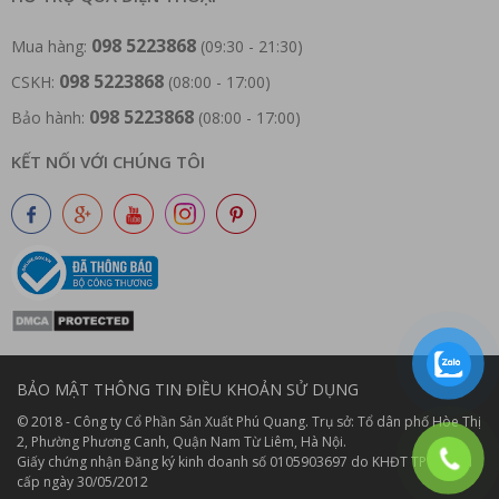
098 5223868
Mua hàng:
(09:30 - 21:30)
098 5223868
CSKH:
(08:00 - 17:00)
098 5223868
Bảo hành:
(08:00 - 17:00)
KẾT NỐI VỚI CHÚNG TÔI
BẢO MẬT THÔNG TIN
ĐIỀU KHOẢN SỬ DỤNG
© 2018 - Công ty Cổ Phần Sản Xuất Phú Quang. Trụ sở: Tổ dân phố Hòe Thị
2, Phường Phương Canh, Quận Nam Từ Liêm, Hà Nội.
Giấy chứng nhận Đăng ký kinh doanh số 0105903697 do KHĐT TP Hà Nội
cấp ngày 30/05/2012