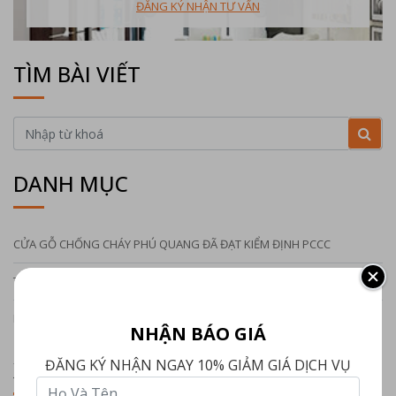
ĐĂNG KÝ NHẬN TƯ VẤN
TÌM BÀI VIẾT
DANH MỤC
CỬA GỖ CHỐNG CHÁY PHÚ QUANG ĐÃ ĐẠT KIỂM ĐỊNH PCCC
Tin tức
Kiểm định cửa thép chống cháy
NHẬN BÁO GIÁ
ĐĂNG KÝ NHẬN NGAY 10% GIẢM GIÁ DỊCH VỤ
XU HƯỚNG 2023